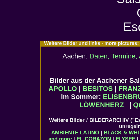
Weitere Bilder und links - more picture
Aachen:
Daten, Termine, 
Bilder aus der Aachener S
APOLLO
|
BESITOS
|
FRAN
im Sommer:
ELISENBR
LÖWENHERZ
|
Q
Weitere Bilder / BILDERARCHIV ("Es
unregel
AMBIENTE LATINO
|
BLACK & WHI
and more
|
EL CORAZON
|
ELYSEE
|