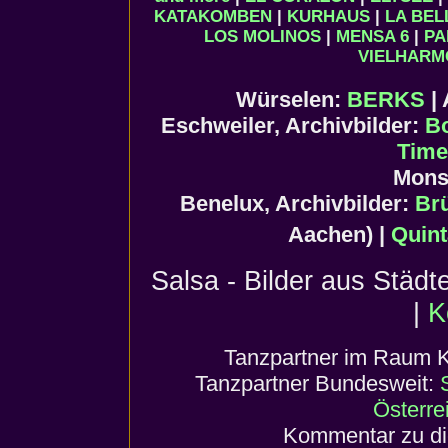
KATAKOMBEN
|
KURHAUS
|
LA BEL
LOS MOLINOS
|
MENSA 6
|
PA
VIELHARM
Würselen:
BERKS
| 
Eschweiler, Archivbilder:
B
Time
Mons
Benelux, Archivbilder:
Br
Aachen) |
Quint
Salsa - Bilder aus Städ
|
K
Tanzpartner im Raum 
Tanzpartner Bundesweit:
Österre
Kommentar zu di