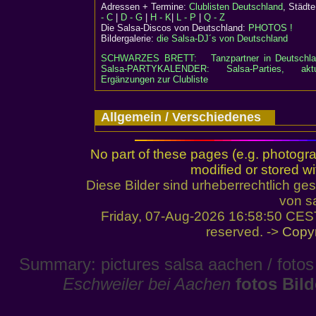
Adressen + Termine:
Clublisten Deutschland
, Städ
- C
|
D - G
|
H - K
|
L - P
|
Q - Z
Die Salsa-Discos von Deutschland:
PHOTOS !
Bildergalerie:
die Salsa-DJ´s von Deutschland
SCHWARZES BRETT:
Tanzpartner in Deutschl
Salsa-PARTYKALENDER: Salsa-Parties, aktu
Ergänzungen zur Clubliste
Allgemein / Verschiedenes
No part of these pages (e.g. photogr
modified or stored wi
Diese Bilder sind urheberrechtlich 
von sa
Friday, 07-Aug-2026 16:58:50 CES
reserved. ->
Copyr
Summary: pictures salsa aachen / fotos
Eschweiler bei Aachen
fotos Bil