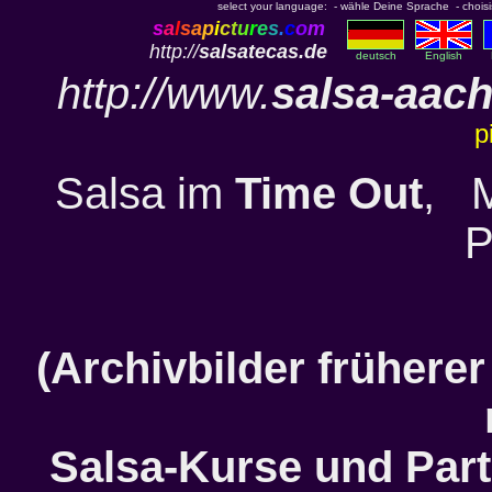
select your language: - wähle Deine Sprache - choisiss
s
a
l
s
a
p
i
c
t
u
r
e
s
.
c
o
m
http://
salsatecas.de
deutsch
English
http://www.
salsa-aa
p
Salsa im
Time Out
, M
P
(Archivbilder früherer
Salsa-Kurse und Par