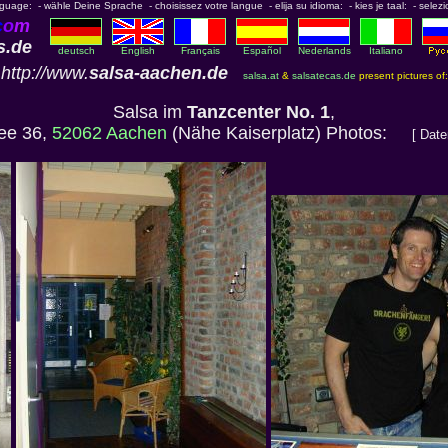
nguage: - wähle Deine Sprache - choisissez votre langue - elija su idioma: - kies je taal: - selezi
c
o
m
s.de
deutsch
English
Français
Español
Nederlands
Italiano
http://www.
salsa-aachen.de
salsa.at
&
salsatecas.de
present pictures of:
Salsa im
Tanzcenter No. 1
,
lee 36,
52062 Aachen
(Nähe Kaiserplatz) Photos:
[ Dat