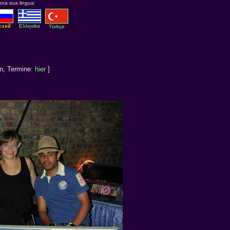
ona sua lingua:
Eλληvikα
Türkçe
en, Termine:
hier
]