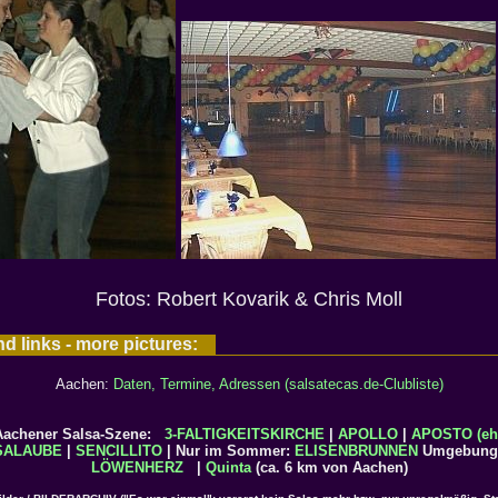
Fotos: Robert Kovarik & Chris Moll
nd links - more pictures:
Aachen:
Daten, Termine, Adressen (salsatecas.de-Clubliste)
 Aachener Salsa-Szene:
3-FALTIGKEITSKIRCHE
|
APOLLO
|
APOSTO (eh
SALAUBE
|
SENCILLITO
| Nur im Sommer:
ELISENBRUNNEN
Umgebung:
LÖWENHERZ
|
Quinta
(ca. 6 km von Aachen)