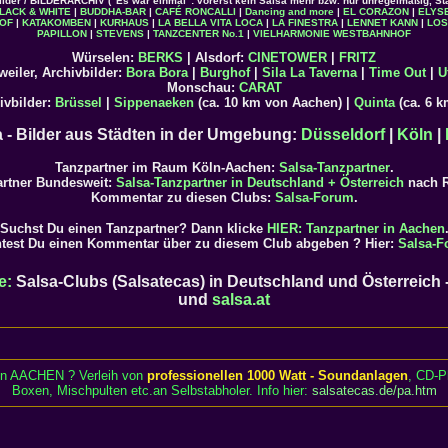
ilder / BILDERARCHIV ("Es war einmal": vorerst kein Salsa mehr bzw. nur unregelmäßig, St
LACK & WHITE
|
BUDDHA-BAR
|
CAFÉ RONCALLI
|
Dancing and more
|
EL CORAZON
|
ELYS
OF
|
KATAKOMBEN
|
KURHAUS
|
LA BELLA VITA LOCA
|
LA FINESTRA
|
LENNET KANN
|
LOS
PAPILLON
|
STEVENS
|
TANZCENTER No.1
|
VIELHARMONIE
WESTBAHNHOF
Würselen:
BERKS
| Alsdorf:
CINETOWER
|
FRITZ
eiler, Archivbilder:
Bora Bora
|
Burghof
|
Sila La Taverna
|
Time Out
|
U
Monschau:
CARAT
ivbilder:
Brüssel
|
Sippenaeken
(ca. 10 km von Aachen) |
Quinta
(ca. 6 
a - Bilder aus Städten in der Umgebung:
Düsseldorf
|
Köln
|
Tanzpartner im Raum Köln-Aachen:
Salsa-Tanzpartner
.
rtner Bundesweit:
Salsa-Tanzpartner in Deutschland + Österreich
nach R
Kommentar zu diesen Clubs:
Salsa-Forum
.
Suchst Du einen Tanzpartner? Dann klicke
HIER: Tanzpartner in Aachen
test Du einen Kommentar über zu diesem Club abgeben ? Hier:
Salsa-F
e:
Salsa-Clubs (Salsatecas) in Deutschland und Österreich 
und
salsa.at
 in AACHEN ? Verleih von
professionellen 1000 Watt - Soundanlagen
, CD-P
Boxen, Mischpulten etc.an Selbstabholer. Info hier:
salsatecas.de/pa.htm