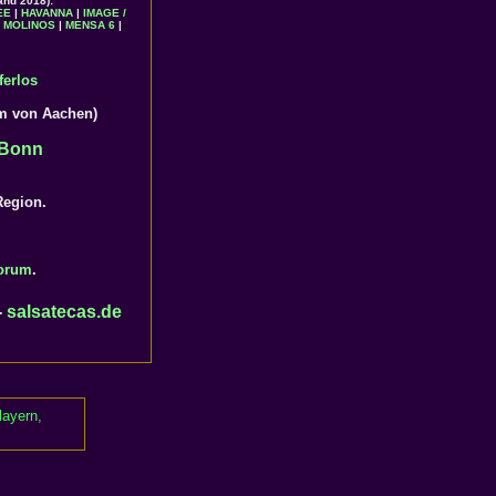
and 2018):
EE
|
HAVANNA
|
IMAGE /
 MOLINOS
|
MENSA 6
|
ferlos
km von Aachen)
Bonn
egion.
.
orum
.
-
salsatecas.de
layern,