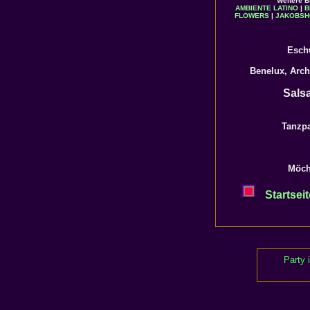
Weitere B
AMBIENTE LATINO
|
B
FLOWERS
|
JAKOBSH
Eschw
Benelux, Arch
Sals
Tanzpa
Möch
Startseit
Party