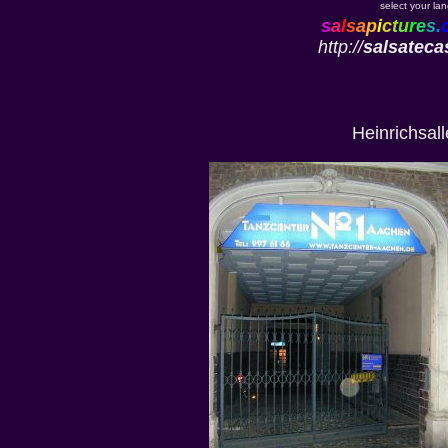
select your la
s
a
l
s
a
p
i
c
t
u
r
e
s
.
http://
salsateca
Heinrichsal