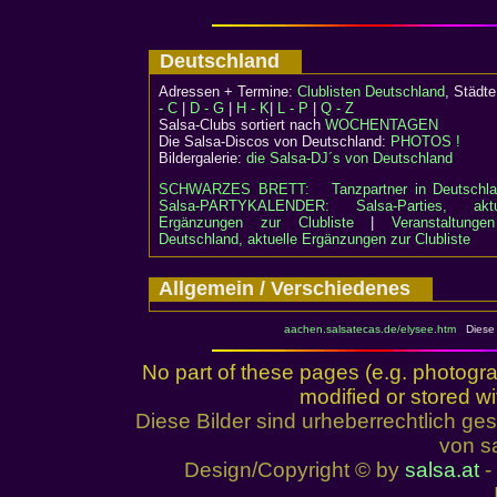
Deutschland
Adressen + Termine:
Clublisten Deutschland
, Städ
- C
|
D - G
|
H - K
|
L - P
|
Q - Z
Salsa-Clubs sortiert nach
WOCHENTAGEN
Die Salsa-Discos von Deutschland:
PHOTOS !
Bildergalerie:
die Salsa-DJ´s von Deutschland
SCHWARZES BRETT:
Tanzpartner in Deutschl
Salsa-PARTYKALENDER: Salsa-Parties, aktu
Ergänzungen zur Clubliste
|
Veranstaltunge
Deutschland, aktuelle Ergänzungen zur Clubliste
Allgemein / Verschiedenes
aachen.salsatecas.de/elysee.htm
Diese S
No part of these pages (e.g. photogr
modified or stored wi
Diese Bilder sind urheberrechtlich 
von sa
Design/Copyright © by
salsa.at
- 