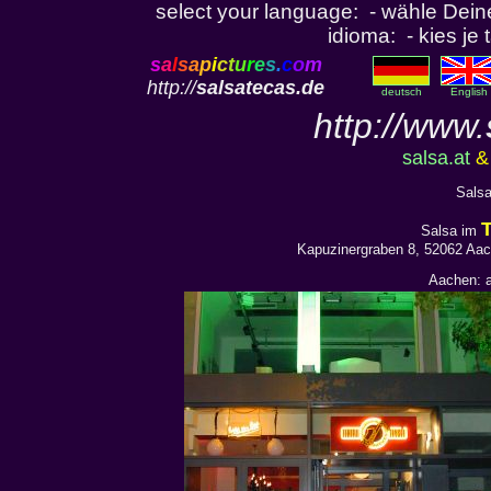
select your language: - wähle Deine
idioma: - kies je 
s
a
l
s
a
p
i
c
t
u
r
e
s
.
c
o
m
http://
salsatecas.de
deutsch
English
http://www.
salsa.at
Salsa
Salsa im
Kapuzinergraben 8, 52062 Aach
Aachen: a