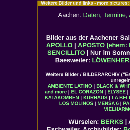
Weitere Bilder und links - more picture
Aachen:
Daten, Termine, 
Bilder aus der Aachener S
APOLLO
|
APOSTO (ehem: 
SENCILLITO
| Nur im Som
Baesweiler:
LÖWENHER
Weitere Bilder / BILDERARCHIV ("Es
unregel
AMBIENTE LATINO
|
BLACK & WHI
and more
|
EL CORAZON
|
ELYSEE
|
KATAKOMBEN
|
KURHAUS
|
LA BEL
LOS MOLINOS
|
MENSA 6
|
PA
VIELHARM
Würselen:
BERKS
| 
Eschweiler, Archivbilder:
B